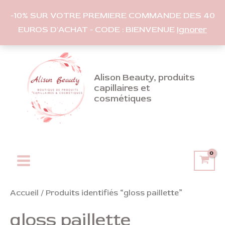
-10% SUR VOTRE PREMIERE COMMANDE DES 40
EUROS D'ACHAT - CODE : BIENVENUE
Ignorer
Aller
au
contenu
Alison Beauty, produits
capillaires et
cosmétiques
Main
Menu
Accueil
/ Produits identifiés “gloss paillette”
gloss paillette