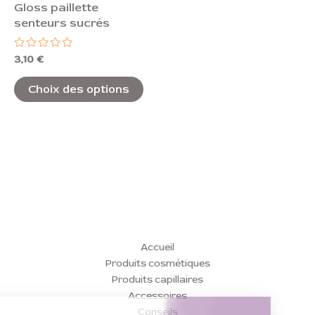
Gloss paillette
sur
senteurs sucrés
la
page
Note
3,10
€
0
du
sur
5
Choix des options
produit
Accueil
Produits cosmétiques
Produits capillaires
Accessoires
Conseils