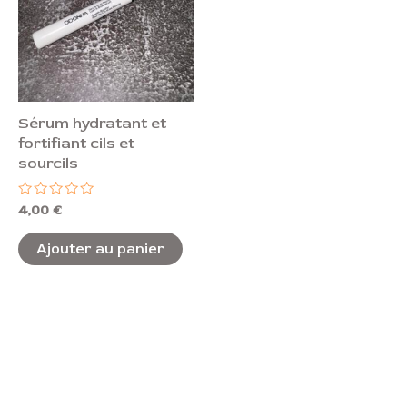
Sérum hydratant et
fortifiant cils et
sourcils
Note
4,00
€
0
sur
5
Ajouter au panier