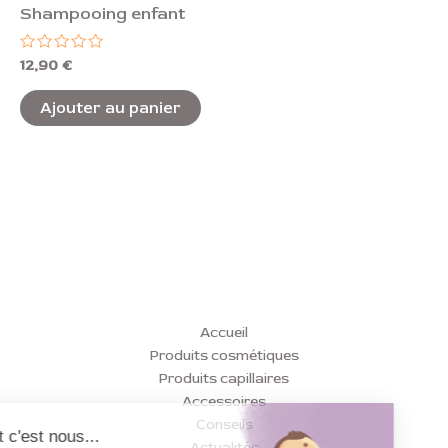
Shampooing enfant
Note
12,90
€
0
sur
5
Ajouter au panier
Accueil
Produits cosmétiques
Produits capillaires
Accessoires
Conseils
Actualités