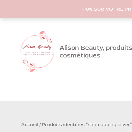
-10% SUR VOTRE P
Aller
au
contenu
Alison Beauty, produits 
cosmétiques
Accueil
/ Produits identifiés “shampooing silver”