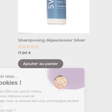
Shampooing déjaunisseur Silver
Note
17,90
€
0
sur
5
Ajouter au panier