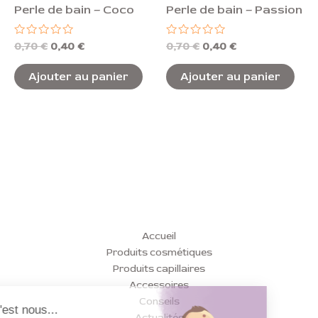
Perle de bain – Coco
Perle de bain – Passion
Note
Note
0,70
€
0,40
€
0,70
€
0,40
€
0
0
sur
sur
5
5
Ajouter au panier
Ajouter au panier
Accueil
Produits cosmétiques
Produits capillaires
Accessoires
Conseils
Actualités