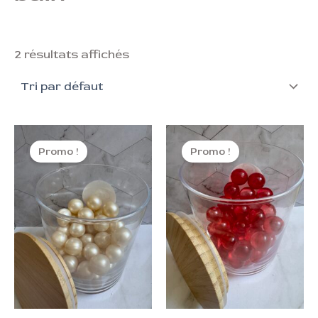
2 résultats affichés
Le
Le
Le
Le
prix
prix
prix
prix
Promo !
Promo !
initial
actuel
initial
actuel
était :
est :
était :
est :
0,70 €.
0,40 €.
0,70 €.
0,40 €.