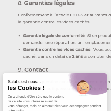
8.
Garanties légales
Conformément à l’article L217-5 et suivants d
la garantie contre les vices cachés.
Garantie légale de conformité
: Si un produ
demander une réparation, un remplacemen
Garantie contre les vices cachés
: Vous po
caché, dans un délai de
2 ans
à compter de 
9.
Contact
Pour toute question concernant un retour, un
alisonbeautyboutique@outlook.com. Notre équip