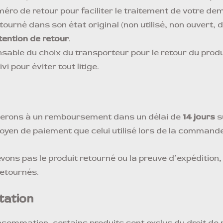
méro de retour pour faciliter le traitement de votre de
retourné dans son état original (non utilisé, non ouvert
ntention de retour
.
nsable du choix du transporteur pour le retour du pr
i pour éviter tout litige.
céderons à un remboursement dans un délai de
14 jours
s
n de paiement que celui utilisé lors de la commande i
evons pas le produit retourné ou la preuve d’expéditio
retournés.
tation
nsommation, certains produits sont exclus du droit de r