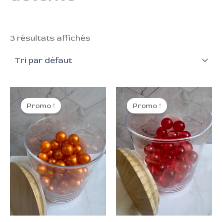
3 résultats affichés
Le
Le
Le
Le
prix
prix
prix
prix
Promo !
Promo !
initial
actuel
initial
actuel
était :
est :
était :
est :
0,70 €.
0,40 €.
0,70 €.
0,40 €.