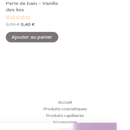
Perle de bain – Vanille
des Îles
Note
0,70
€
0,40
€
0
sur
5
Ajouter au panier
Accueil
Produits cosmétiques
Produits capillaires
Accessoires
Conseils