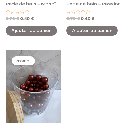
Perle de bain – Monoï
Perle de bain – Passion
Note
Note
0,70
€
0,40
€
0,70
€
0,40
€
0
0
sur
sur
5
5
Ajouter au panier
Ajouter au panier
Le
Le
prix
prix
Promo !
initial
actuel
était :
est :
0,70 €.
0,40 €.