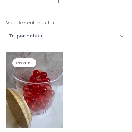
Voici le seul résultat
Le
Le
prix
prix
Promo !
initial
actuel
était :
est :
0,70 €.
0,40 €.