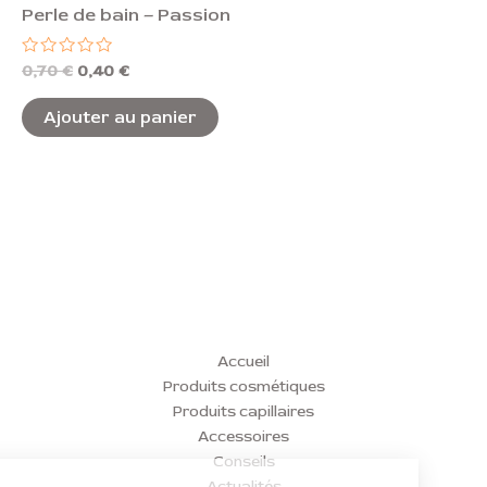
Perle de bain – Passion
Note
0,70
€
0,40
€
0
sur
5
Ajouter au panier
Accueil
Produits cosmétiques
Produits capillaires
Accessoires
Conseils
Actualités