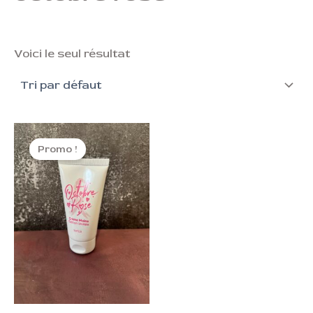
Voici le seul résultat
Le
Le
prix
prix
Promo !
initial
actuel
était :
est :
3,90 €.
2,00 €.