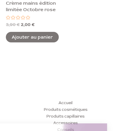
Crème mains édition
limitée Octobre rose
Note
3,90
€
2,00
€
0
sur
5
Ajouter au panier
Accueil
Produits cosmétiques
Produits capillaires
Accessoires
Conseils