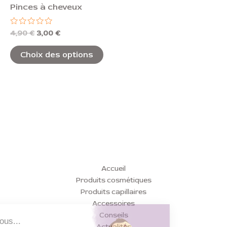
Pinces à cheveux
sur
la
Note
4,90
€
3,00
€
page
0
sur
du
5
Choix des options
produit
Accueil
Produits cosmétiques
Produits capillaires
Accessoires
Conseils
Actualités