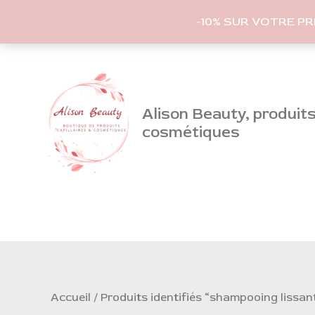
-10% SUR VOTRE P
Aller
au
contenu
Alison Beauty, produits 
cosmétiques
Accueil
/ Produits identifiés “shampooing lissan