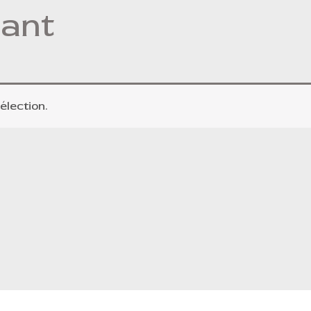
sant
élection.