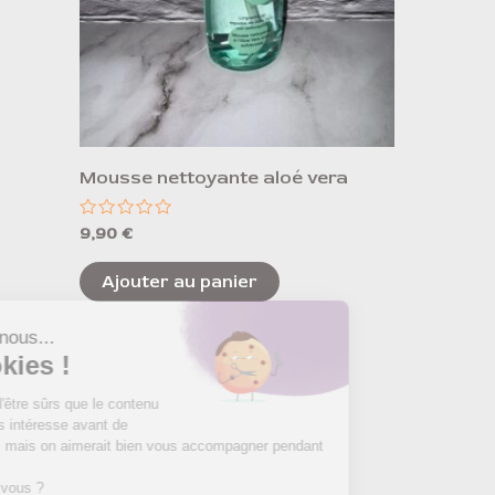
Mousse nettoyante aloé vera
Note
9,90
€
0
sur
5
Ajouter au panier