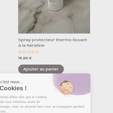
Spray protecteur thermo-lissant
à la Kératine
Note
16,90
€
0
sur
5
Ajouter au panier