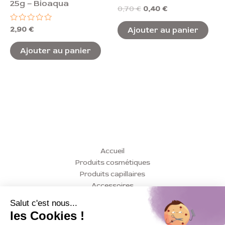
25g – Bioaqua
Note
0,70
€
0,40
€
0
sur
Note
2,90
€
5
Ajouter au panier
0
sur
5
Ajouter au panier
Accueil
Produits cosmétiques
Produits capillaires
Accessoires
Conseils
Actualités
Contact