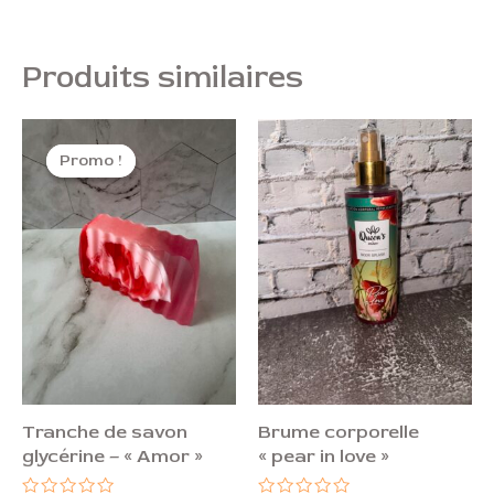
Produits similaires
Le
Le
prix
prix
Promo !
Promo !
initial
actuel
était :
est :
5,90 €.
4,50 €.
Tranche de savon
Brume corporelle
glycérine – « Amor »
« pear in love »