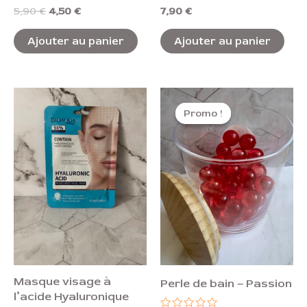
Note
Note
5,90
€
4,50
€
7,90
€
0
0
sur
sur
5
5
Ajouter au panier
Ajouter au panier
Le
Le
prix
prix
Promo !
Promo !
initial
actuel
était :
est :
0,70 €.
0,40 €.
Masque visage à
Perle de bain – Passion
l’acide Hyaluronique