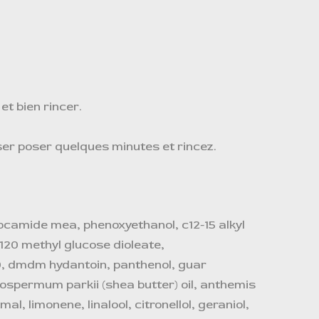
t bien rincer.
ser poser quelques minutes et rincez.
cocamide mea, phenoxyethanol, c12-15 alkyl
120 methyl glucose dioleate,
0, dmdm hydantoin, panthenol, guar
spermum parkii (shea butter) oil, anthemis
l, limonene, linalool, citronellol, geraniol,