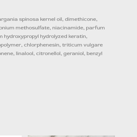
rgania spinosa kernel oil, dimethicone,
monium methosulfate, niacinamide, parfum
m hydroxypropyl hydrolyzed keratin,
polymer, chlorphenesin, triticum vulgare
ne, linalool, citronellol, geraniol, benzyl