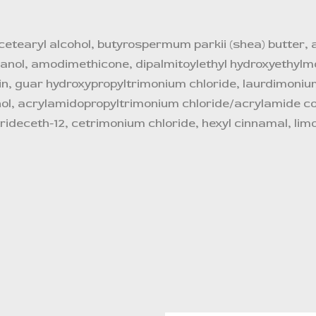
cetearyl alcohol, butyrospermum parkii (shea) butter, a
anol, amodimethicone, dipalmitoylethyl hydroxyethyl
in, guar hydroxypropyltrimonium chloride, laurdimoniu
nol, acrylamidopropyltrimonium chloride/acrylamide co
ideceth-12, cetrimonium chloride, hexyl cinnamal, limone