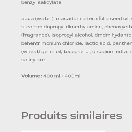
benzyl salicylate.
aqua (water), macadamia ternifolia seed oil, 
stearamidopropyl dimethylamine, phenoxyeth
(fragrance), isopropyl alcohol, dmdm hydanto
behentrimonium chloride, lactic acid, panthe
(wheat) germ oil, tocopherol, disodium edta, tr
salicylate.
Volume :
400 ml + 400ml
Produits similaires