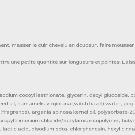
t, masser le cuir chevelu en douceur, faire mousser e
re une petite quantité sur longueurs et pointes. Lais
 sodium cocoyl isethionate, glycerin, decyl glucoside, 
ed oil, hamamelis virginiana (witch hazel) water, peg-
fragrance), argania spinosa kernel oil, polysorbate-2
propyltrimonium chloride/acrylamide copolymer, butyro
 lactic acid, disodium edta, chlorphenesin, hexyl cinnama