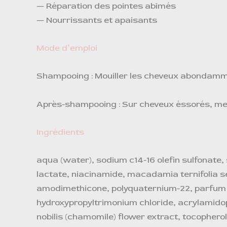
— Réparation des pointes abîmés
— Nourrissants et apaisants
Mode d’emploi
Shampooing : Mouiller les cheveux abondammen
Après-shampooing : Sur cheveux éssorés, mett
Ingrédients
aqua (water), sodium c14-16 olefin sulfonate,
lactate, niacinamide, macadamia ternifolia se
amodimethicone, polyquaternium-22, parfum (
hydroxypropyltrimonium chloride, acrylamido
nobilis (chamomile) flower extract, tocopherol,