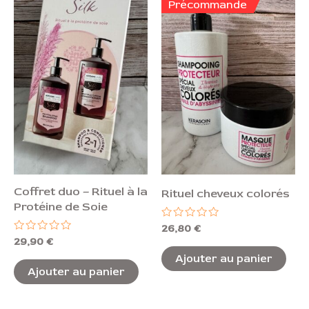
Précommande
Coffret duo – Rituel à la
Rituel cheveux colorés
Protéine de Soie
Note
26,80
€
0
Note
29,90
€
sur
0
5
Ajouter au panier
sur
5
Ajouter au panier