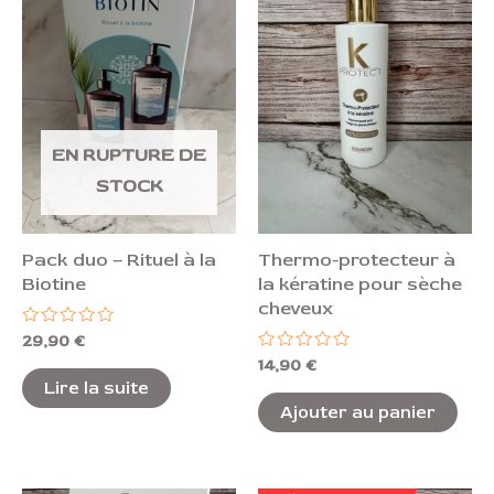
EN RUPTURE DE
STOCK
Pack duo – Rituel à la
Thermo-protecteur à
Biotine
la kératine pour sèche
cheveux
Note
29,90
€
0
Note
14,90
€
sur
0
5
Lire la suite
sur
5
Ajouter au panier