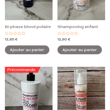
Bi-phase blond polaire
Shampooing enfant
Note
Note
12,95
€
12,90
€
0
0
sur
sur
5
5
Ajouter au panier
Ajouter au panier
Précommande