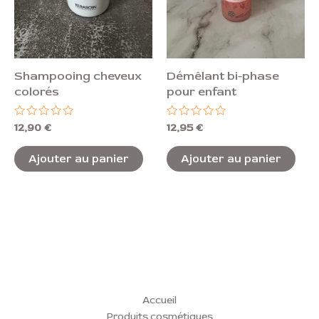
Shampooing cheveux
Démêlant bi-phase
colorés
pour enfant
Note
Note
12,90
€
12,95
€
0
0
sur
sur
5
5
Ajouter au panier
Ajouter au panier
Accueil
Produits cosmétiques