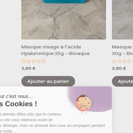
Masque visage à l’acide
Masque v
Hyaluronique 25g – Bioaqua
30g – B
Note
Note
2,90
€
2,90
€
0
0
sur
sur
5
5
Ajouter au panier
Ajoute