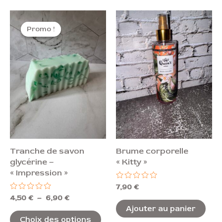
Plage
Ce
de
Promo !
Promo !
produit
prix :
4,50 €
a
à
plusieurs
6,90 €
variations.
Les
options
peuvent
être
choisies
Tranche de savon
Brume corporelle
sur
glycérine –
« Kitty »
la
« Impression »
page
Note
7,90
€
0
du
Note
4,50
€
–
6,90
€
sur
0
5
Ajouter au panier
produit
sur
5
Choix des options