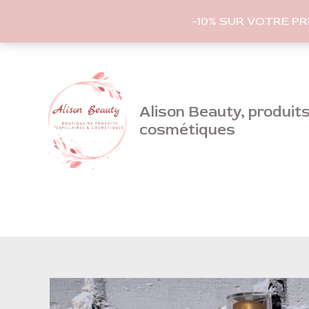
-10% SUR VOTRE P
Aller
au
contenu
Alison Beauty, produits 
cosmétiques