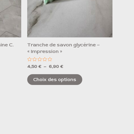
choisies
sur
la
page
du
ine C.
Tranche de savon glycérine –
produit
« Impression »
Note
4,50
€
–
6,90
€
0
sur
5
Choix des options