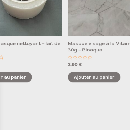
sque nettoyant – lait de
Masque visage à la Vitam
30g – Bioaqua
Note
2,90
€
0
sur
5
r au panier
Ajouter au panier