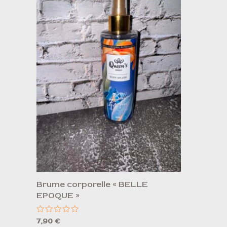
Brume corporelle « BELLE
EPOQUE »
Note
7,90
€
0