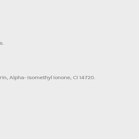
s.
in, Alpha- Isomethyl Ionone, CI 14720.