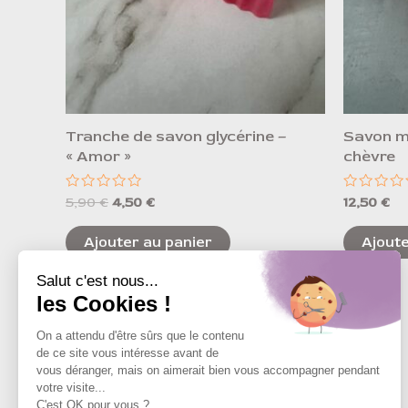
Tranche de savon glycérine –
Savon ma
« Amor »
chèvre
Note
Note
5,90
€
4,50
€
12,50
€
0
0
sur
sur
5
5
Ajouter au panier
Ajoute