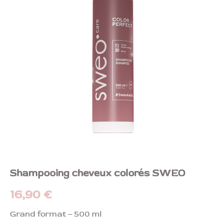
SWEO
Shampooing cheveux colorés SWEO
16,90
€
Grand format – 500 ml