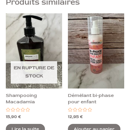
Produits similaires
EN RUPTURE DE
STOCK
Shampooing
Démêlant bi-phase
Macadamia
pour enfant
Note
Note
15,90
€
12,95
€
0
0
sur
sur
5
5
Lire la suite
Ajouter au panier