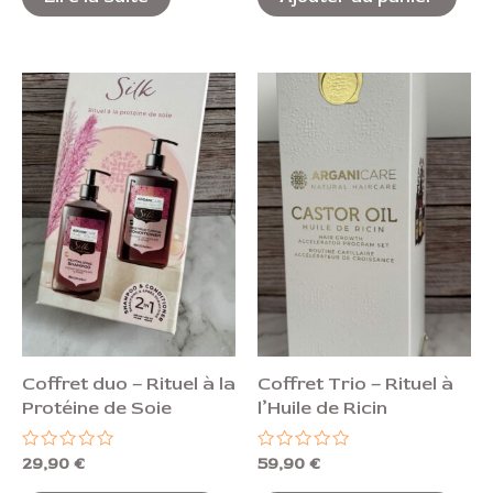
Coffret duo – Rituel à la
Coffret Trio – Rituel à
Protéine de Soie
l’Huile de Ricin
Note
Note
29,90
€
59,90
€
0
0
sur
sur