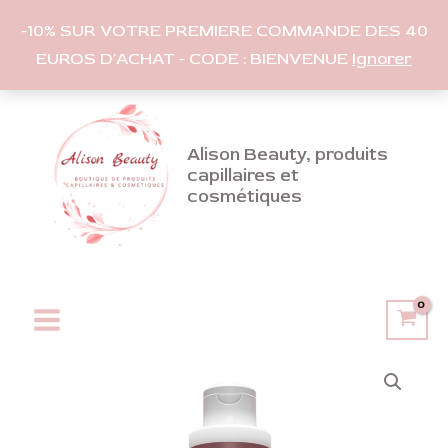
-10% SUR VOTRE PREMIERE COMMANDE DES 40
EUROS D'ACHAT - CODE : BIENVENUE
Ignorer
Aller
au
contenu
Alison Beauty, produits
capillaires et
cosmétiques
Main
Menu
quantité
de
Shampooing
cheveux
colorés