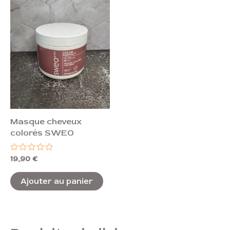
Masque cheveux
colorés SWEO
Note
19,90
€
0
sur
5
Ajouter au panier