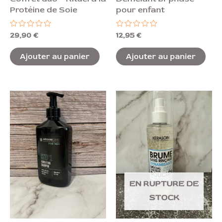
Protéine de Soie
pour enfant
Note
Note
29,90
€
12,95
€
0
0
sur
sur
5
5
Ajouter au panier
Ajouter au panier
EN RUPTURE DE
STOCK