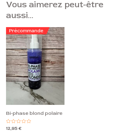
Vous aimerez peut-être
aussi…
Précommande
Bi-phase blond polaire
Note
12,95
€
0