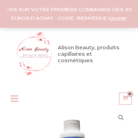
-10% SUR VOTRE PREMIERE COMMANDE DES 40
EUROS D'ACHAT - CODE : BIENVENUE
Ignorer
Aller
au
contenu
Alison Beauty, produits
capillaires et
cosmétiques
Main
Menu
quantité
de
Shampooing
déjaunisseur
Silver