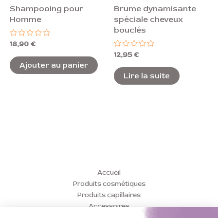
Shampooing pour
Brume dynamisante
Homme
spéciale cheveux
bouclés
Note
18,90
€
0
Note
12,95
€
sur
0
5
Ajouter au panier
sur
5
Lire la suite
Accueil
Produits cosmétiques
Produits capillaires
Accessoires
Conseils