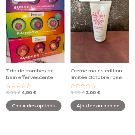
était :
est :
était :
est :
a
6,90 €.
4,90 €.
3,90 €.
2,00 €.
plusieurs
variations.
Les
options
peuvent
être
choisies
Trio de bombes de
Crème mains édition
sur
bain effervescente
limitée Octobre rose
la
page
Note
Note
6,90
€
4,90
€
3,90
€
2,00
€
0
0
du
sur
sur
5
5
Choix des options
Ajouter au panier
produit