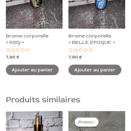
Brume corporelle
Brume corporelle
« Kitty »
« BELLE EPOQUE »
Note
Note
7,90
€
7,90
€
0
0
sur
sur
5
5
Ajouter au panier
Ajouter au panier
Produits similaires
Plage
Ce
de
Promo !
Promo !
pro
prix :
4,50 €