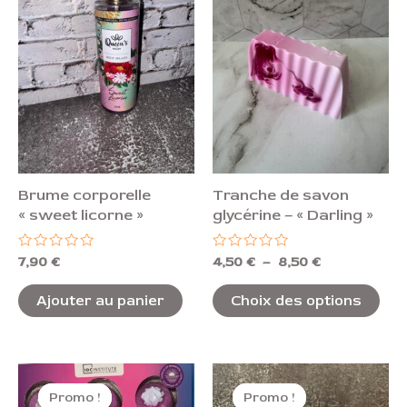
a
à
plu
8,50 €
var
Les
opt
peu
êtr
cho
Brume corporelle
Tranche de savon
sur
« sweet licorne »
glycérine – « Darling »
la
pa
Note
Note
7,90
€
4,50
€
–
8,50
€
0
0
du
sur
sur
5
5
Ajouter au panier
Choix des options
pro
Le
Le
Le
Le
Ce
prix
prix
prix
prix
Promo !
Promo !
Promo !
Promo !
produit
initial
actuel
initial
actuel