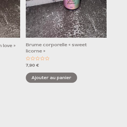
Brume corporelle « sweet
 love »
licorne »
Note
7,90
€
0
sur
5
Ajouter au panier