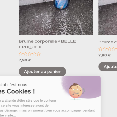
Brume corporelle « BELLE
Brume co
EPOQUE »
Note
7,90
€
0
Note
7,90
€
sur
0
5
Ajoute
sur
5
Ajouter au panier