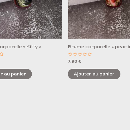
rporelle « Kitty »
Brume corporelle « pear in
Note
7,90
€
0
sur
5
r au panier
Ajouter au panier